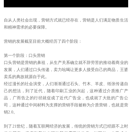
自从人类社会出现，营销方式就已经存在，营销是人们满足物质生活
和精神需求的必要保障。
营销的发展截至目前大概经历了四个阶段：
第一个阶段：口头营销
口头营销是营销的鼻祖，从生产关系确立就不辞劳苦的推动着商业的
发展，人们通过口头传递，卖力吆喝让更多人接受自己的商品，王婆
卖瓜的典故就源自于此。
经过漫长的社会演变，人们渐渐通过石头、竹木、羊皮、纸张传递自
己的想法，到了近代，随着印刷工业的兴起，这种通过介质推广产
品，广而告之的行径就促成了近代广告业，也成就了大批的广告公
司，这种通过中间材料为支撑的营销手段被称为介质营销，也就是营
销2.0。
到了21世纪，随着互联网经济的发展，传统的营销方式已经跟不上时