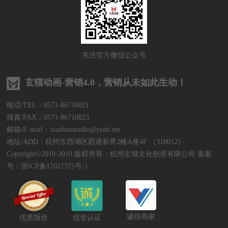
关注官方微信公众号
玄猫动画-营销4.0，营销从未如此生动！
电话/TEL：0571-86710021
传真/FAX：0571-86710023
邮箱/E-mail：xiaobaostudio@yeah.net
地址/ADD：杭州市西湖区西港新界2幢A座4F （310012）
Copyright©2010-2019 版权所有：杭州玄猫文化创意有限公司 备案
号：
浙ICP备17027375号-1
诚信商家
优质报价
信誉认证